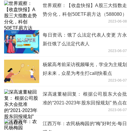
世界观察：【收盘快报】A股三大指数走
势分化，科创50ETF易方达（588080）
2023-06-08
成交额达4.87亿元
每日资讯：饿了么法定代表人变更 方永
新任饿了么法定代表人
2023-06-07
杨紫高考前采访视频曝光，学业为主规划
好未来，众星为考生打call|快看点
2023-06-07
深高速董秘回复： 根据公司股东大会批
准的“2021-2023年股东回报规划” 热点在
2023-06-07
线
江西万年：农民杨梅园的“梅”好时光-每日