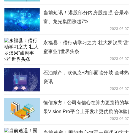
当前短讯！港股部分内房股走强 合景泰
富、龙光集团涨超7%
2023-06-07
永福县：借行动学习之力 壮大罗汉果“甜
蜜事业”|世界头条
2023-06-07
石油减产，欧佩克+内部面临分歧-全球热
资讯
2023-06-07
恒信东方：公司有信心在算力更宽裕的苹
果Vision Pro平台上开发出更优质的体验|
2023-06-07
天天实时
当前速递！围绕中心句写一段话50字大