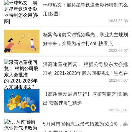
环球热文：崩坏星穹铁道叠影器特制怎么
用[多图]
2023-06-08
杨紫高考前采访视频曝光，学业为主规划
好未来，众星为考生打call|快看点
2023-06-07
深高速董秘回复： 根据公司股东大会批
准的“2021-2023年股东回报规划” 热点在
2023-06-07
线
【高质量发展调研行】厚植营商环境 跑
出“安徽速度”_精选
2023-06-07
5月河南省物流业景气指数为52.1％，高