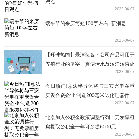
观点
2023-06-07
端午节的来历简短100字左右_新消息
2023-06-07
【环球热闻】景津装备：公司产品可用于
养殖行业的屠宰、粪便污水及沼渣沼液处
2023-06-07
理等
今日热门!意法半导体将与三安光电在重
庆设合资企业 制造200毫米碳化硅器件
2023-06-07
北京加入公积金政策调整行列：无发票租
房提取公积金一年可多提6000元
2023-06-07