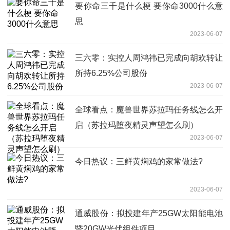
要你命三千是什么梗 要你命3000什么意
思
2023-06-07
三六零：实控人周鸿祎已完成向胡欢转让
所持6.25%公司股份
2023-06-07
全球看点：魔兽世界苏拉玛任务线怎么开
启（苏拉玛堕夜精灵声望怎么刷）
2023-06-07
今日热议：三鲜黄焖鸡的家常做法?
2023-06-07
通威股份：拟投建年产25GW太阳能电池
暨20GW光伏组件项目