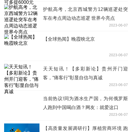
护航高考，北京西城警方12辆巡逻处突
车在考点周边动态巡逻 世界今亮点
2023-06-07
【全球热闻】晚霞映北京
2023-06-07
天天短讯！【多彩新论】贵州开门迎
客，“痛客行”彰显自信与真诚
2023-06-07
当前热议!同为酒水生产国，为何俄罗斯
人跑到中国喝白酒？网友：就爱这口
2023-06-07
【高质量发展调研行】厚植营商环境 跑