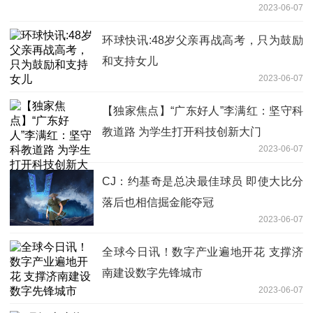
2023-06-07
环球快讯:48岁父亲再战高考，只为鼓励
和支持女儿
2023-06-07
【独家焦点】“广东好人”李满红：坚守科
教道路 为学生打开科技创新大门
2023-06-07
CJ：约基奇是总决最佳球员 即使大比分
落后也相信掘金能夺冠
2023-06-07
全球今日讯！数字产业遍地开花 支撑济
南建设数字先锋城市
2023-06-07