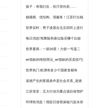
孩子：有我们在，你只管向前……
稳规模、优结构、强服务！江苏打出稳
外贸“组合拳”
世界实时：男子凌晨在北京四环上逆行
狂飙10公里！还不知悔改？法院判了
每日消息!驾乘险和座位险买哪个比较
——
好？有什么区别？
世界要闻：一箭26星！力箭一号遥二
运载火箭成功发射
wr指标的绝招用法_wr指标的买卖技巧|
世界今热点
世界热门:欧洲有多少个国家首都有
水？
道德产生的客观条件是社会关系_道德
产生的客观条件
江苏淮安：五大行动为重点项目保驾护
航
环球快消息！我驻日使馆谈核污染水排
海：日方一意孤行令人愤慨