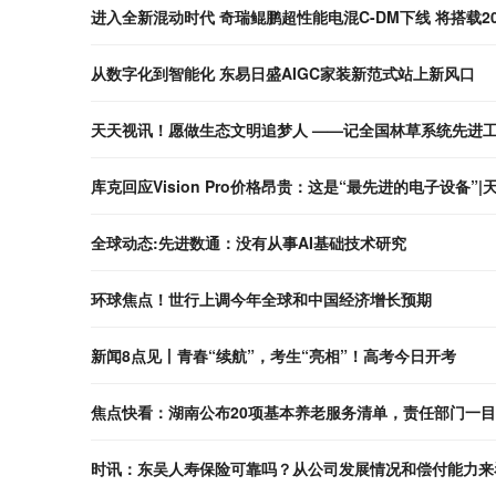
进入全新混动时代 奇瑞鲲鹏超性能电混C-DM下线 将搭载2
从数字化到智能化 东易日盛AIGC家装新范式站上新风口
天天视讯！愿做生态文明追梦人 ——记全国林草系统先进
库克回应Vision Pro价格昂贵：这是“最先进的电子设备”
全球动态:先进数通：没有从事AI基础技术研究
环球焦点！世行上调今年全球和中国经济增长预期
新闻8点见丨青春“续航”，考生“亮相”！高考今日开考
焦点快看：湖南公布20项基本养老服务清单，责任部门一
时讯：东吴人寿保险可靠吗？从公司发展情况和偿付能力来