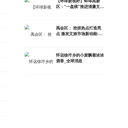
【环球新视野】蚌埠高新
区：“一盘棋”推进清廉文化
建设
禹会区： 抢抓热点打造亮
点 激发文旅市场新动能-环
球时讯
怀远徐圩乡的小麦飘着浓浓
酒香_全球消息