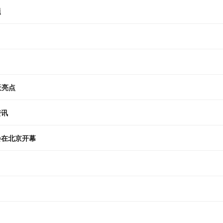
题
天亮点
资讯
会在北京开幕