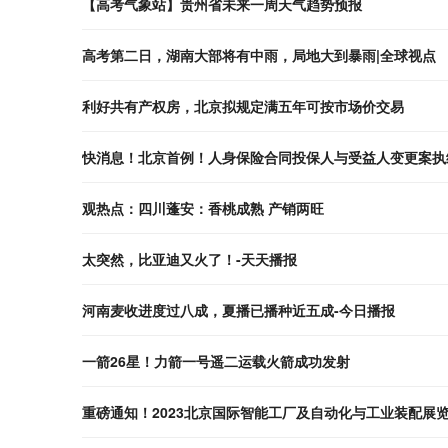
【高考气象站】​贵州省未来一周天气趋势预报
高考第二日，湖南大部将有中雨，局地大到暴雨|全球视点
利好共有产权房，北京拟规定满五年可按市场价交易
快消息！北京首例！人身保险合同投保人与受益人变更案执
观热点：四川蓬安：香桃成熟 产销两旺
太突然，比亚迪又火了！-天天播报
河南麦收进度过八成，夏播已播种近五成-今日播报
一箭26星！力箭一号遥二运载火箭成功发射
重磅通知！2023北京国际智能工厂及自动化与工业装配展