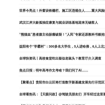
世界今亮点！外窗设铁栅栏、施工区违规住人……重大风险
武汉江岸大龄孤独症康复与就业训练基地迎来无锡客人
“熊猫血”患者腹主动脉瘤破裂！“人民”专家还原教科书般抢
益阳有个“学霸村”：300多名大学生，5人进哈佛，6人上北
全球快资讯丨​高校食堂吃出疑似老鼠头？​教育厅介入调查
焦点日报：明年高考作文考啥？我们问了AI……
【聚看点】贵阳市白云区将打造数字新基建发展先行示范区
全球看热讯：【天眼问政】@驾驶员朋友们 开车经过这里