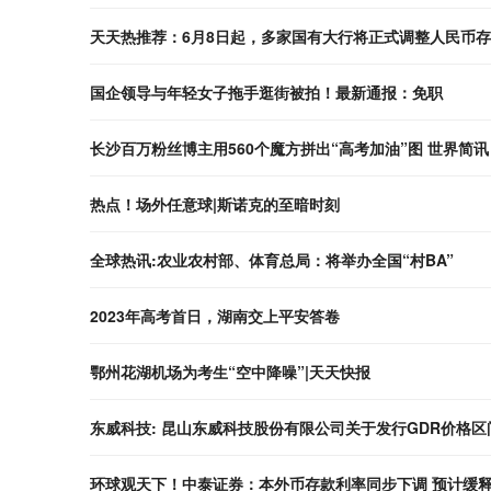
天天热推荐：6月8日起，多家国有大行将正式调整人民币
国企领导与年轻女子拖手逛街被拍！最新通报：免职
长沙百万粉丝博主用560个魔方拼出“高考加油”图 世界简讯
热点！场外任意球|斯诺克的至暗时刻
全球热讯:农业农村部、体育总局：将举办全国“村BA”
2023年高考首日，湖南交上平安答卷
鄂州花湖机场为考生“空中降噪”|天天快报
东威科技: 昆山东威科技股份有限公司关于发行GDR价格
环球观天下！中泰证券：本外币存款利率同步下调 预计缓释银