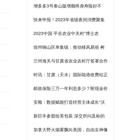
增多多3号泰山版增额终身寿险好不
好？从产品保障和利益演示
快来申报！2023年省级夜间消费聚集
区、美食街区
2023中国·平谷农业中关村“博士农
场”招商推介会举行
徐州铜山区单集镇：推动移风易俗 树
立文明新风
兰州海关与甘肃省农业农村厅签署合作
备忘录|世界快报
时讯：甘肃（天水）国际陆港收费站正
式通车运营
邮政保险三万一年利息多少？附现金价
值表进行说明
安顺：数据赋能打造经营主体成长“沃
土”
新巨丰参股纷美包装 深交所问及标的
董事会反对交易
加拿大野火烟雾飘向美国，自由女神像
和帝国大厦被笼罩