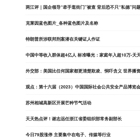
两江评｜国企领导“牵手逛街门”被查 背后恐不只“私德”问
克莱因蓝色图片_各种蓝色图片及名称
特朗普所涉联邦刑案潜在关键证人作证
中国中等收入群体超4亿人 标准曝光：家庭年入超10万-天
外交部：美国比任何国家都更清楚欺凌、恫吓含义 世界播
观点：第十六届（2023）中国国际社会公共安全产品博览
苏州相城高新区开展芒种节气活动
天天热点评！谢志远任浙江省委组织部常务副部长
今日79股涨停 主要集中在电子、传媒等行业