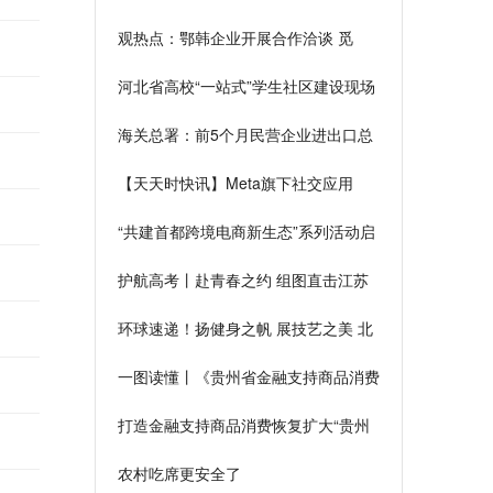
突破40亿元 天天速看料
观热点：鄂韩企业开展合作洽谈 觅
RCEP新商机
河北省高校“一站式”学生社区建设现场
交流会在河北交通职业技术学院召开
海关总署：前5个月民营企业进出口总
额同比增长13.1%
【天天时快讯】Meta旗下社交应用
Instagram被曝可能引入AI聊天机器人
“共建首都跨境电商新生态”系列活动启
动，首批共建单位共28家
护航高考丨赴青春之约 组图直击江苏
高考首日现场
环球速递！扬健身之帆 展技艺之美 北
京金融街掀起全民健身潮
一图读懂丨《贵州省金融支持商品消费
恢复扩大的指导意见》
打造金融支持商品消费恢复扩大“贵州
样板”！《贵州省金融支持商品消费恢
农村吃席更安全了
复扩大的指导意见》印发|当前简讯