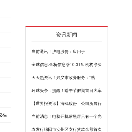
资讯新闻
当前通讯！沪电股份：应用于
Pre800G的交换机产品已批量生产
全球信息:金桥信息涨10.01% 机构净买
入1.68亿元
天天热资讯！兴义市政务服务：“贴
心”帮代办 “走心”赢“民心”
环球头条：提醒！端午节假期首日火车
票明日开售
【世界报资讯】海鸥股份：公司所属行
业为通用设备制造
公告
当前消息！电脑开机后黑屏只有一个光
标闪是怎么回事_电脑开机黑屏只有光
农发行绵阳市安州区支行贷款余额首次
标在闪