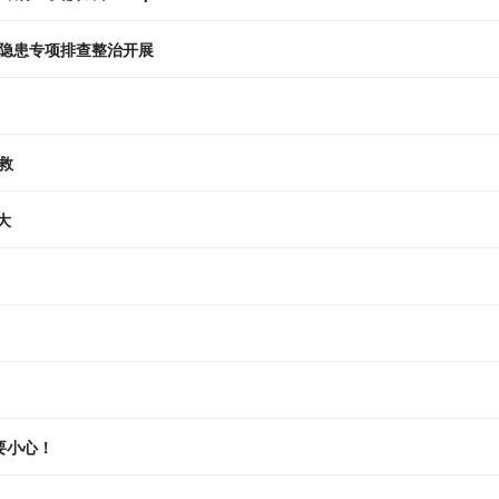
隐患专项排查整治开展
救
大
要小心！