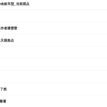
0余款车型_当前观点
工作者潘雪雷
|天天观焦点
目了然
看看