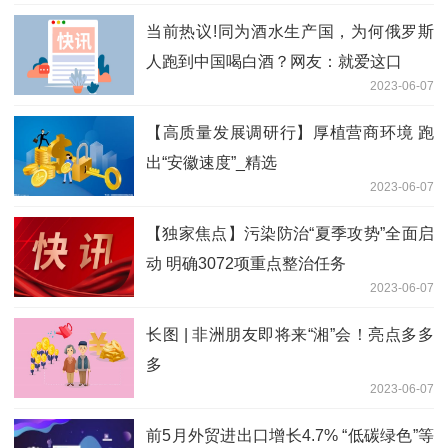
当前热议!同为酒水生产国，为何俄罗斯
人跑到中国喝白酒？网友：就爱这口
2023-06-07
【高质量发展调研行】厚植营商环境 跑
出“安徽速度”_精选
2023-06-07
【独家焦点】污染防治“夏季攻势”全面启
动 明确3072项重点整治任务
2023-06-07
长图 | 非洲朋友即将来“湘”会！亮点多多
多
2023-06-07
前5月外贸进出口增长4.7% “低碳绿色”等