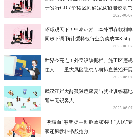
于发行GDR价格区间确定及招股说明书
2023-06-07
获得瑞士证券交易所监管局招股说明书办
公室批准的公告
环球观天下！中泰证券：本外币存款利率
同步下调 预计缓释银行业负债成本3.5bp
2023-06-07
世界今亮点！外窗设铁栅栏、施工区违规
住人……重大风险隐患专项排查整治开展
2023-06-07
武汉江岸大龄孤独症康复与就业训练基地
迎来无锡客人
2023-06-07
“熊猫血”患者腹主动脉瘤破裂！“人民”专
家还原教科书般抢救