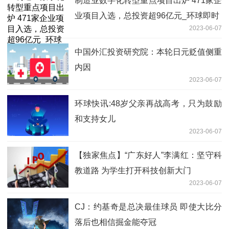
制造业数字化转型重点项目出炉 471家企
业项目入选，总投资超96亿元_环球即时
2023-06-07
中国外汇投资研究院：本轮日元贬值侧重
内因
2023-06-07
环球快讯:48岁父亲再战高考，只为鼓励
和支持女儿
2023-06-07
【独家焦点】“广东好人”李满红：坚守科
教道路 为学生打开科技创新大门
2023-06-07
CJ：约基奇是总决最佳球员 即使大比分
落后也相信掘金能夺冠