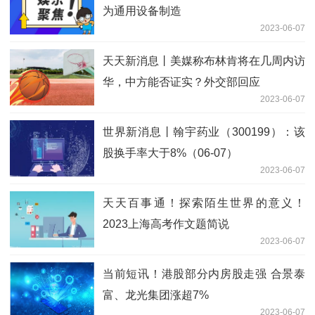
为通用设备制造
2023-06-07
天天新消息丨美媒称布林肯将在几周内访
华，中方能否证实？外交部回应
2023-06-07
世界新消息丨翰宇药业（300199）：该
股换手率大于8%（06-07）
2023-06-07
天天百事通！探索陌生世界的意义！
2023上海高考作文题简说
2023-06-07
当前短讯！港股部分内房股走强 合景泰
富、龙光集团涨超7%
2023-06-07