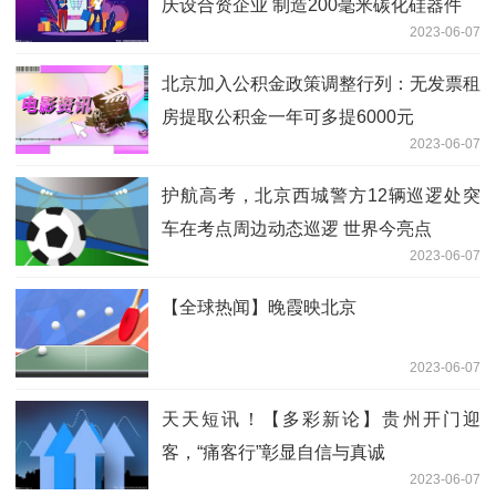
庆设合资企业 制造200毫米碳化硅器件
2023-06-07
北京加入公积金政策调整行列：无发票租
房提取公积金一年可多提6000元
2023-06-07
护航高考，北京西城警方12辆巡逻处突
车在考点周边动态巡逻 世界今亮点
2023-06-07
【全球热闻】晚霞映北京
2023-06-07
天天短讯！【多彩新论】贵州开门迎
客，“痛客行”彰显自信与真诚
2023-06-07