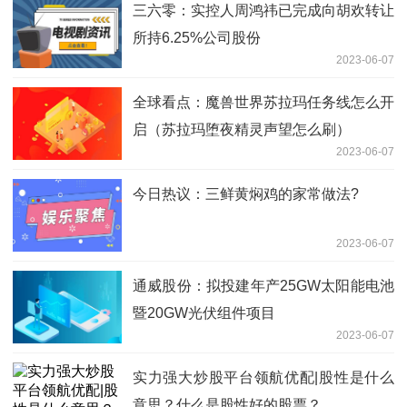
三六零：实控人周鸿祎已完成向胡欢转让
所持6.25%公司股份
2023-06-07
全球看点：魔兽世界苏拉玛任务线怎么开
启（苏拉玛堕夜精灵声望怎么刷）
2023-06-07
今日热议：三鲜黄焖鸡的家常做法?
2023-06-07
通威股份：拟投建年产25GW太阳能电池
暨20GW光伏组件项目
2023-06-07
实力强大炒股平台领航优配|股性是什么
意思？什么是股性好的股票？