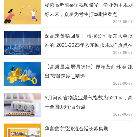
杨紫高考前采访视频曝光，学业为主规划
好未来，众星为考生打call|快看点
2023-06-07
深高速董秘回复： 根据公司股东大会批
准的“2021-2023年股东回报规划” 热点在
2023-06-07
线
【高质量发展调研行】厚植营商环境 跑
出“安徽速度”_精选
2023-06-07
5月河南省物流业景气指数为52.1％，高
于全国0.6个百分点
2023-06-07
华富数字经济混合延长募集期