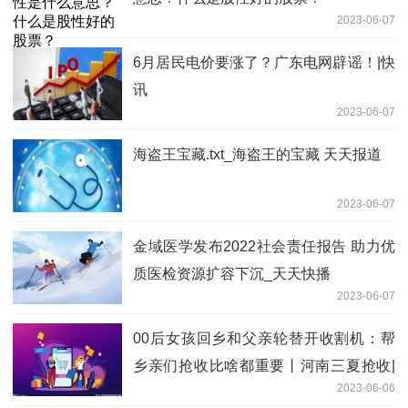
2023-06-07
6月居民电价要涨了？广东电网辟谣！|快
讯
2023-06-07
海盗王宝藏.txt_海盗王的宝藏 天天报道
2023-06-07
金域医学发布2022社会责任报告 助力优
质医检资源扩容下沉_天天快播
2023-06-07
00后女孩回乡和父亲轮替开收割机：帮
乡亲们抢收比啥都重要丨河南三夏抢收|
2023-06-06
世界即时