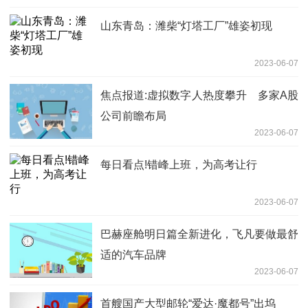
山东青岛：潍柴“灯塔工厂”雄姿初现
2023-06-07
焦点报道:虚拟数字人热度攀升 多家A股
公司前瞻布局
2023-06-07
每日看点!错峰上班，为高考让行
2023-06-07
巴赫座舱明日篇全新进化，飞凡要做最舒
适的汽车品牌
2023-06-07
首艘国产大型邮轮“爱达·魔都号”出坞