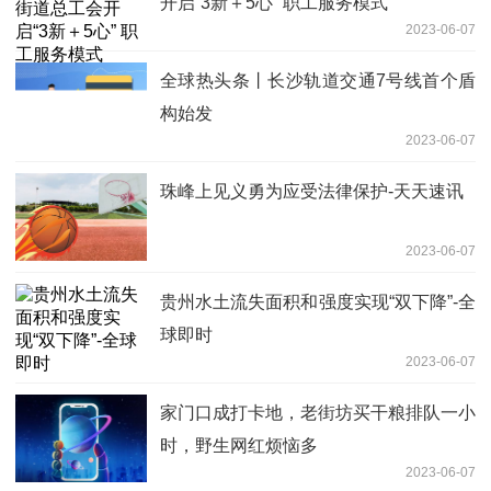
开启“3新＋5心” 职工服务模式
2023-06-07
全球热头条丨长沙轨道交通7号线首个盾
构始发
2023-06-07
珠峰上见义勇为应受法律保护-天天速讯
2023-06-07
贵州水土流失面积和强度实现“双下降”-全
球即时
2023-06-07
家门口成打卡地，老街坊买干粮排队一小
时，野生网红烦恼多
2023-06-07