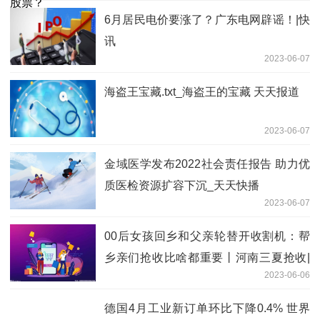
6月居民电价要涨了？广东电网辟谣！|快
讯
2023-06-07
海盗王宝藏.txt_海盗王的宝藏 天天报道
2023-06-07
金域医学发布2022社会责任报告 助力优
质医检资源扩容下沉_天天快播
2023-06-07
00后女孩回乡和父亲轮替开收割机：帮
乡亲们抢收比啥都重要丨河南三夏抢收|
2023-06-06
世界即时
德国4月工业新订单环比下降0.4% 世界