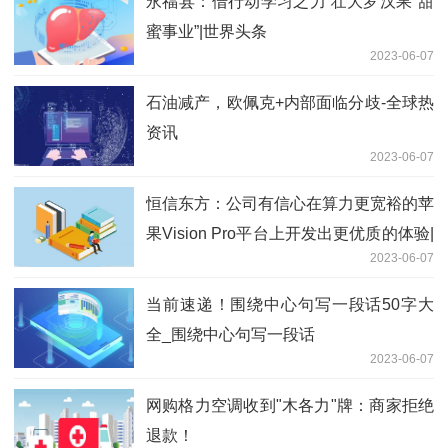
永福县：借行动学习之力 壮大罗汉果“甜
蜜事业”|世界头条
2023-06-07
石油减产，欧佩克+内部面临分歧-全球热
资讯
2023-06-07
恒信东方：公司有信心在算力更宽裕的苹
果Vision Pro平台上开发出更优质的体验|
2023-06-07
天天实时
当前速递！围绕中心句写一段话50字大
全_围绕中心句写一段话
2023-06-07
网购格力空调收到"木各力"牌：商家拒绝
退款！