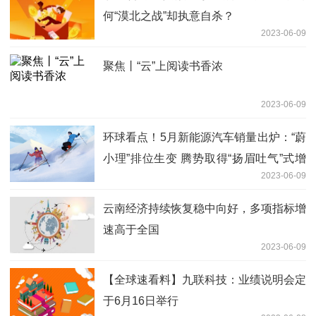
何“漠北之战”却执意自杀？
2023-06-09
聚焦丨“云”上阅读书香浓
2023-06-09
环球看点！5月新能源汽车销量出炉：“蔚
小理”排位生变 腾势取得“扬眉吐气”式增
2023-06-09
长
云南经济持续恢复稳中向好，多项指标增
速高于全国
2023-06-09
【全球速看料】九联科技：业绩说明会定
于6月16日举行