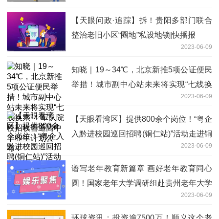
【天眼问政·追踪】拆！贵阳多部门联合
整治老旧小区“圈地”私设地锁|快播报
2023-06-09
知晓｜19～34℃，北京新推5项公证便民
举措！城市副中心站未来将实现“七线换
2023-06-09
乘”！军队院校招收普通高中毕业生计划
公布！
【天眼看湾区】提供800余个岗位！“粤企
入黔进校园巡回招聘(铜仁站)”活动走进铜
2023-06-09
仁职业技术学院|焦点
谱写老年教育新篇章 画好老年教育同心
圆！国家老年大学调研组赴贵州老年大学
2023-06-09
调研并召开座谈会
环球资讯：投资逾7500万！顺义这个老