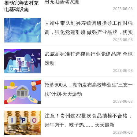
村充电基础设施
2023-06-08
甘靖中带队到兴寿镇调研指导工作时强
调，强化党建引领 做强产业品牌，切实
2023-06-08
推动文旅农融合一体化高质量发展|天天
即时看
武威高标准打造律师行业党建品牌 全球
滚动
2023-06-08
招募600人！湖南发布高校毕业生“三支一
扶”计划-天天滚动
2023-06-08
注意！贵州这22批次食品抽检不合格，
涉牛肉干、辣子鸡…… 天天最新
2023-06-08