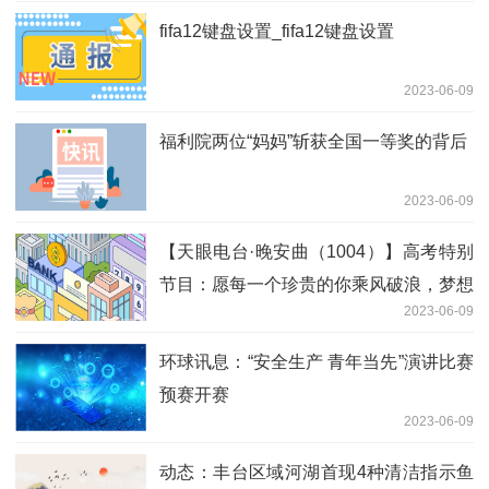
fifa12键盘设置_fifa12键盘设置
2023-06-09
福利院两位“妈妈”斩获全国一等奖的背后
2023-06-09
【天眼电台·晚安曲（1004）】高考特别
节目：愿每一个珍贵的你乘风破浪，梦想
2023-06-09
成真
环球讯息：“安全生产 青年当先”演讲比赛
预赛开赛
2023-06-09
动态：丰台区域河湖首现4种清洁指示鱼