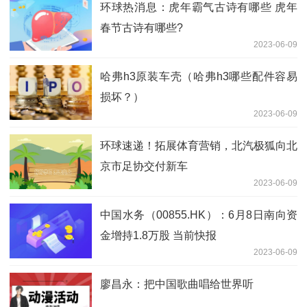
环球热消息：虎年霸气古诗有哪些 虎年
春节古诗有哪些?
2023-06-09
哈弗h3原装车壳（哈弗h3哪些配件容易
损坏？）
2023-06-09
环球速递！拓展体育营销，北汽极狐向北
京市足协交付新车
2023-06-09
中国水务（00855.HK）：6月8日南向资
金增持1.8万股 当前快报
2023-06-09
廖昌永：把中国歌曲唱给世界听