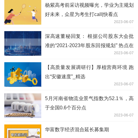
杨紫高考前采访视频曝光，学业为主规划
好未来，众星为考生打call|快看点
2023-06-07
深高速董秘回复： 根据公司股东大会批
准的“2021-2023年股东回报规划” 热点在
2023-06-07
线
【高质量发展调研行】厚植营商环境 跑
出“安徽速度”_精选
2023-06-07
5月河南省物流业景气指数为52.1％，高
于全国0.6个百分点
2023-06-07
华富数字经济混合延长募集期