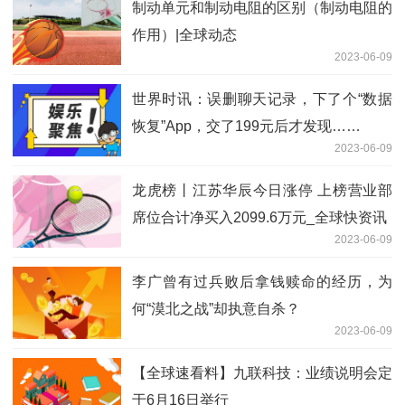
制动单元和制动电阻的区别（制动电阻的
作用）|全球动态
2023-06-09
世界时讯：误删聊天记录，下了个“数据
恢复”App，交了199元后才发现……
2023-06-09
龙虎榜丨江苏华辰今日涨停 上榜营业部
席位合计净买入2099.6万元_全球快资讯
2023-06-09
李广曾有过兵败后拿钱赎命的经历，为
何“漠北之战”却执意自杀？
2023-06-09
【全球速看料】九联科技：业绩说明会定
于6月16日举行