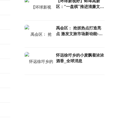
【环球新视野】蚌埠高新
区：“一盘棋”推进清廉文化
建设
禹会区： 抢抓热点打造亮
点 激发文旅市场新动能-环
球时讯
怀远徐圩乡的小麦飘着浓浓
酒香_全球消息