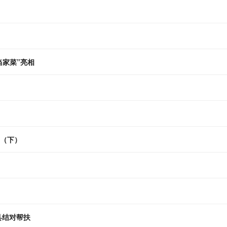
当家菜”亮相
！（下）
县结对帮扶