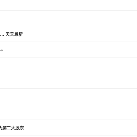
… 天天最新
入选→
为第二大股东