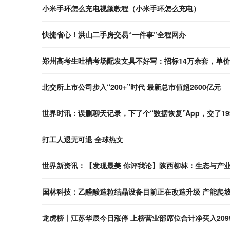
小米手环怎么充电视频教程（小米手环怎么充电）
快捷省心！洪山二手房交易“一件事”全程网办
郑州高考生吐槽考场配发文具不好写：招标14万余套，单价
北交所上市公司步入“200+”时代 最新总市值超2600亿元
世界时讯：误删聊天记录，下了个“数据恢复”App，交了1
打工人退无可退 全球热文
世界新资讯：【发现最美 你评我论】陕西柳林：生态与产业
国林科技：乙醛酸造粒结晶设备目前正在改造升级 产能爬坡
龙虎榜丨江苏华辰今日涨停 上榜营业部席位合计净买入2099