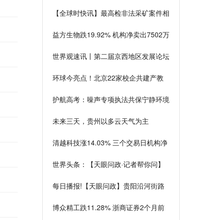
焦点
【全球时快讯】最高检非法采矿案件相
关解释有哪些
益方生物跌19.92% 机构净卖出7502万
元
世界观速讯丨第二届京西地区发展论坛
将于6月13日在石景山区举行
环球今亮点！北京22家校企共建产教
联合体！企业优秀员工可特招读研
护航高考：噪声专项执法共保宁静环境
每日速读
未来三天，贵州以多云天气为主
清越科技涨14.03% 三个交易日机构净
买入1.14亿元 环球滚动
世界头条：【天眼问政·记者帮你问】
花果园一路段枝条“拦路”，能修剪一下
每日播报!【天眼问政】贵阳沿河街路
吗？
灯长期不亮，市民摸黑夜行无人管
博众精工跌11.28% 浙商证券2个月前
维持买入评级