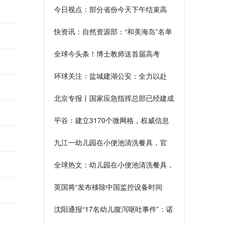
今日视点：部分省份今天下午结束高
考，6月下旬陆续公布成绩
快资讯：自然资源部：“和美海岛”名单
公布 33个海岛入选
全球今头条！博士教师送首届高考
生：“这既是孩子们的大考，也是我的
环球关注：盐城建湖公安：全力以赴
大考”
为高考保驾护航
北京专报丨国家应急指挥总部已经建成
在全国建设6个国家区域应急救援中心
平谷：建立3170个微网格，权威信息
一键通达
九江一幼儿园在小便池清洗餐具，官
方：责令停业整顿 焦点观察
全球热文：幼儿园在小便池清洗餐具，
官方：责令停业整顿
英国将“发布移除中国监控设备时间
表”，中方表态 天天热资讯
沈阳通报“17名幼儿腹泻呕吐事件”：诺
如感染-环球视点