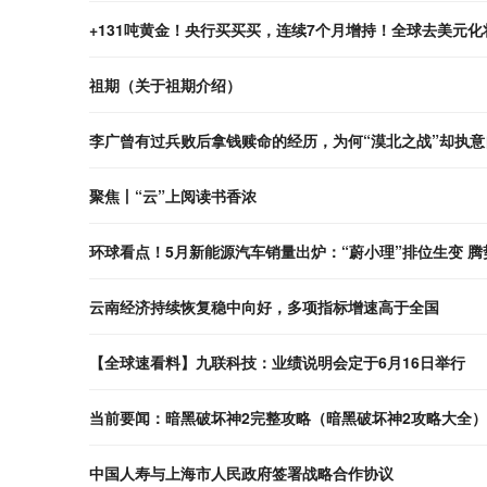
+131吨黄金！央行买买买，连续7个月增持！全球去美元化
祖期（关于祖期介绍）
李广曾有过兵败后拿钱赎命的经历，为何“漠北之战”却执意
聚焦丨“云”上阅读书香浓
环球看点！5月新能源汽车销量出炉：“蔚小理”排位生变 腾
云南经济持续恢复稳中向好，多项指标增速高于全国
【全球速看料】九联科技：业绩说明会定于6月16日举行
当前要闻：暗黑破坏神2完整攻略（暗黑破坏神2攻略大全）
中国人寿与上海市人民政府签署战略合作协议