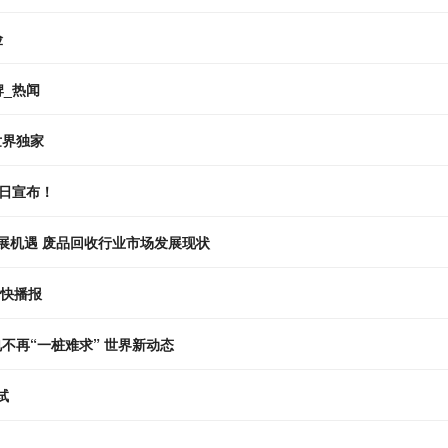
险
牌_热闻
14日|世界独家
日宣布！
展机遇 废品回收行业市场发展现状
 快播报
不再“一桩难求” 世界新动态
试