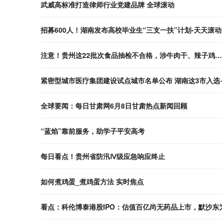
武威高标准打造律师行业党建品牌 全球滚动
招募600人！湖南发布高校毕业生“三支一扶”计划-天天滚动
注意！贵州这22批次食品抽检不合格，涉牛肉干、辣子鸡…
紧密型城市医疗集团建设试点城市名单公布 湖南这3市
全球要闻：每日甘肃网6月8日甘肃热点新闻回顾
“蓝焰”靠前服务，助学子平安高考
每日看点！贵州省防汛Ⅳ级应急响应终止
如何煮鸡蛋_煮鸡蛋方法 实时焦点
看点：科伦博泰港股IPO：估值百亿尚无药品上市，默沙东