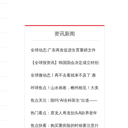
资讯新闻
全球动态:广东再发促进生育重磅文件
这一相关技术供不应求 托育产业将会
【全球报资讯】韩国国会决定成立特别
继续扩大
委员会 讨论日本核污染水排海安全性
全球微动态丨再不去看就来不及了 濒
等问题
临消失的海洋美景们
环球焦点！山水画卷，郴州相见！大美
宣传片、群星打CALL，期待值拉满
焦点关注：朗玛“AI全科医生”出道——
智慧医疗让看病更简单
热门看点：君龙人寿龙抬头A款养老年
金险怎么样？通过分析产品的基本信息
焦点快看：购买重疾险的时候要注意什
和产品收益来看