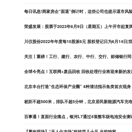
每日讯息!两家房企“面退”倒计时，这些公司也提示退市风
荣盛发展：股票于2023年6月9日（星期五）上午开市起复
川仪股份2022年年度每10股派6元 股权登记日为6月
关注丨重磅！工行、建行、农行、中行、交行、邮储银行同
全球今亮点！互联网+废品回收 回收处理行业将迎来新的发
北京丰台打造“生态环保产业圈” 4种清洁指示鱼类首次现身
桩距不超500米，排队不超5分钟，北京居民新能源汽车充电
百事通！直面行业痛点，银河L7通过4项整车级电池安全测
【夏收现场】“无人化农场”科技范儿十足 当前独家