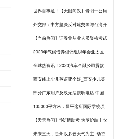
么？从保障范围、保费和保额等分析
世界百事通！【天眼问政】贵阳一公厕
竟无门，市民直呼“很尴尬！”
外交部：中方坚决反对建交国与台湾开
展任何形式的军事联系-天天动态
【当前热闻】证券业从业人员资格考试
2023年气候债券倡议组织年会亚太区
域峰会
全球热资讯！2023汽车金融公司贷款
规模与发展前景
西安线上少儿英语哪个好_西安少儿英
语哪个好 天天新消息
部分广东用户反映无法接听电话 中国
电信客服：正在进行抢修-环球微速讯
135000平方米，昌平这所国际学校项
目新进展来了|世界热推荐
【天天热闻】“浓”情助考 为梦护航丨农
行贵阳分行为莘莘学子提供志愿服务
未来三天，贵州以多云天气为主_动态