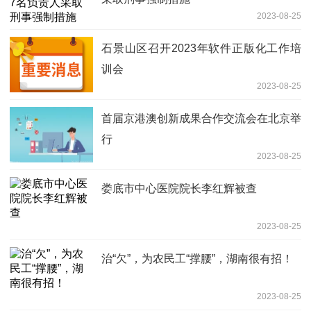
2023-08-25
石景山区召开2023年软件正版化工作培
训会
2023-08-25
首届京港澳创新成果合作交流会在北京举
行
2023-08-25
娄底市中心医院院长李红辉被查
2023-08-25
治“欠”，为农民工“撑腰”，湖南很有招！
2023-08-25