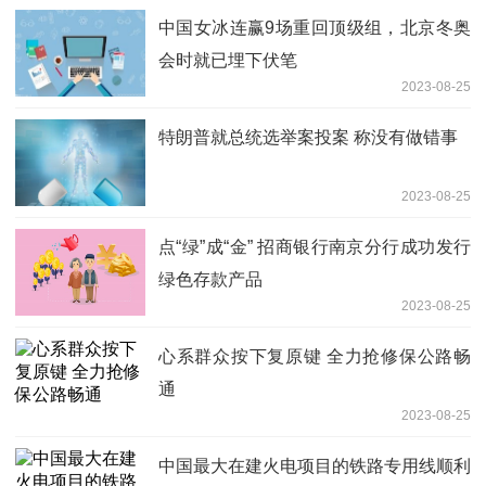
中国女冰连赢9场重回顶级组，北京冬奥
会时就已埋下伏笔
2023-08-25
特朗普就总统选举案投案 称没有做错事
2023-08-25
点“绿”成“金” 招商银行南京分行成功发行
绿色存款产品
2023-08-25
心系群众按下复原键 全力抢修保公路畅
通
2023-08-25
中国最大在建火电项目的铁路专用线顺利