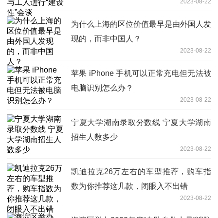
2023-08-22
为什么上海的区位价值最早是由外国人发
现的，而非中国人？
2023-08-22
苹果 iPhone 手机可以正常充电但无法被
电脑识别怎么办？
2023-08-22
宁夏大学湖南录取分数线 宁夏大学湖南
招生人数多少
2023-08-22
凯迪拉克26万左右的车型推荐，购车指
数为你推荐这几款，闭眼入不出错
2023-08-22