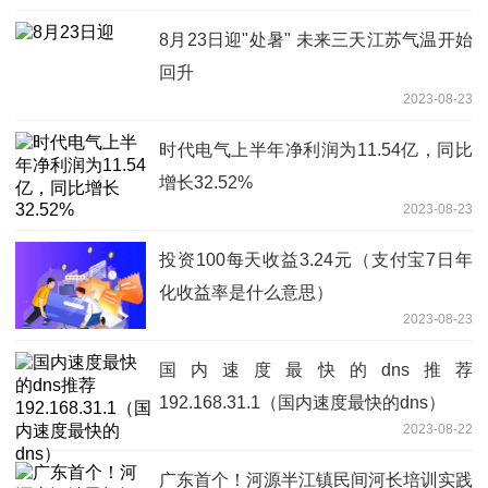
8月23日迎"处暑" 未来三天江苏气温开始
回升
2023-08-23
时代电气上半年净利润为11.54亿，同比
增长32.52%
2023-08-23
投资100每天收益3.24元（支付宝7日年
化收益率是什么意思）
2023-08-23
国内速度最快的dns推荐
192.168.31.1（国内速度最快的dns）
2023-08-22
广东首个！河源半江镇民间河长培训实践