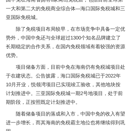
一大和第二大的免税商业综合体—海口国际免税城和三
亚国际免税城。
除了免税项目布局较早，在市场竞争中具备一定优
势外，中国中免还与全球超过1300个知名品牌建立了
长期稳定的合作关系，在国内免税领域有着较强的资源
优势。
项目储备方面，目前中免在海南仍有免税城项目处
于在建状态。公告披露，海口国际免税城已于2022年
10月开业，悦领湾项目已实现竣工验收，其他地块按
计划推进中。三亚国际免税城一期2号地项目，处于前
期阶段，正按照既定计划推进中。
随着储备项目的落成和入市，中国中免的收入有望
进一步增长，而其海南的免税霸主地位也将继续得到巩