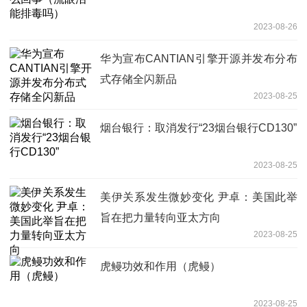
2023-08-26
华为宣布CANTIAN引擎开源并发布分布
式存储全闪新品
2023-08-25
烟台银行：取消发行“23烟台银行CD130”
2023-08-25
美伊关系发生微妙变化 尹卓：美国此举
旨在把力量转向亚太方向
2023-08-25
虎鳗功效和作用（虎鳗）
2023-08-25