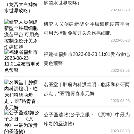
鲸嬉水世界攻略）
2023-08-23
研究人员创建新型全肿瘤细胞疫苗平台
可用光控制免疫开关杀伤癌细胞
2023-08-23
福建省福州市2023-08-23 11:01发布雷电
黄色预警
2023-08-23
名医堂｜肿瘤内科洪煌明：临床和科研两
步走，“医”路青春永无悔
2023-08-23
公子圣遗物(公子之眼：《原神》中最为
珍贵的圣遗物)
2023-08-23