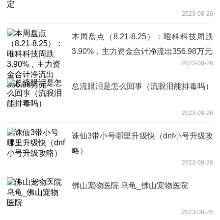
2023-08-26
本周盘点（8.21-8.25）：唯科科技周跌
3.90%，主力资金合计净流出356.98万元
2023-08-26
总流眼泪是怎么回事（流眼泪能排毒吗）
2023-08-26
诛仙3带小号哪里升级快（dnf小号升级攻
略）
2023-08-26
佛山宠物医院 乌龟_佛山宠物医院
2023-08-25