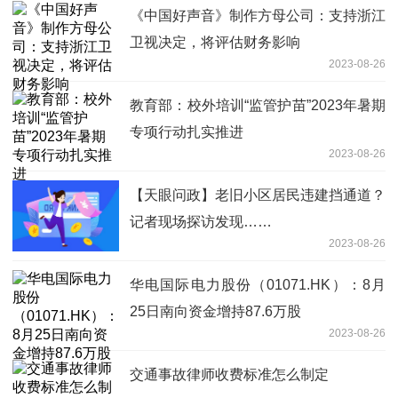
《中国好声音》制作方母公司：支持浙江
卫视决定，将评估财务影响
2023-08-26
教育部：校外培训“监管护苗”2023年暑期
专项行动扎实推进
2023-08-26
【天眼问政】老旧小区居民违建挡通道？
记者现场探访发现……
2023-08-26
华电国际电力股份（01071.HK）：8月
25日南向资金增持87.6万股
2023-08-26
交通事故律师收费标准怎么制定