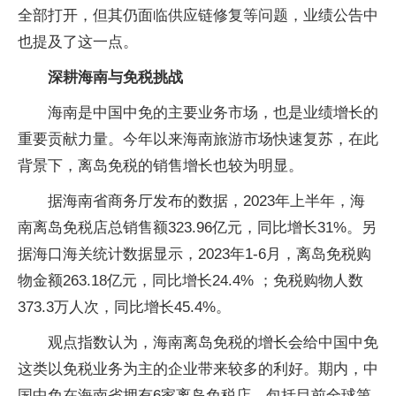
全部打开，但其仍面临供应链修复等问题，业绩公告中
也提及了这一点。
深耕海南与免税挑战
海南是中国中免的主要业务市场，也是业绩增长的
重要贡献力量。今年以来海南旅游市场快速复苏，在此
背景下，离岛免税的销售增长也较为明显。
据海南省商务厅发布的数据，2023年上半年，海
南离岛免税店总销售额323.96亿元，同比增长31%。另
据海口海关统计数据显示，2023年1-6月，离岛免税购
物金额263.18亿元，同比增长24.4% ；免税购物人数
373.3万人次，同比增长45.4%。
观点指数认为，海南离岛免税的增长会给中国中免
这类以免税业务为主的企业带来较多的利好。期内，中
国中免在海南省拥有6家离岛免税店，包括目前全球第