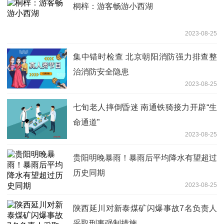
桐梓：游客畅游小西湖
2023-08-25
集中错时检查 北京朝阳消防强力排查整
治消防安全隐患
2023-08-25
七旬老人摔倒昏迷 南通铁骑接力开辟“生
命通道”
2023-08-25
贵阳明晚暴雨！暴雨后平均降水有望超过
历史同期
2023-08-25
陕西延川对新泰煤矿闪爆事故7名负责人
采取刑事强制措施