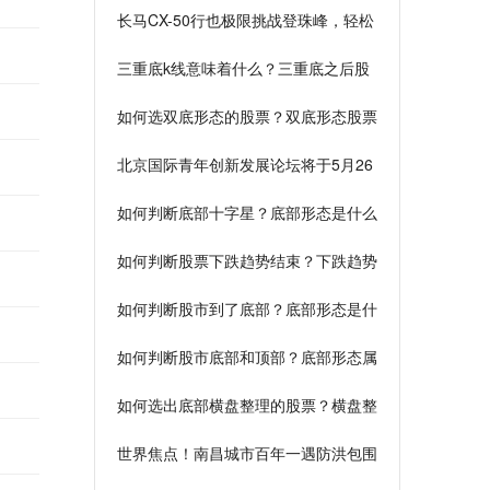
长马CX-50行也极限挑战登珠峰，轻松
玩转山系SUV自由生活 世界消息
三重底k线意味着什么？三重底之后股
票拉升幅度和什么有关？
如何选双底形态的股票？双底形态股票
的特征是什么？
北京国际青年创新发展论坛将于5月26
日启幕-环球热闻
如何判断底部十字星？底部形态是什么
意思？
如何判断股票下跌趋势结束？下跌趋势
如何做T+0？
如何判断股市到了底部？底部形态是什
么意思？
如何判断股市底部和顶部？底部形态属
于什么指标？
如何选出底部横盘整理的股票？横盘整
理什么意思？
世界焦点！南昌城市百年一遇防洪包围
圈基本形成