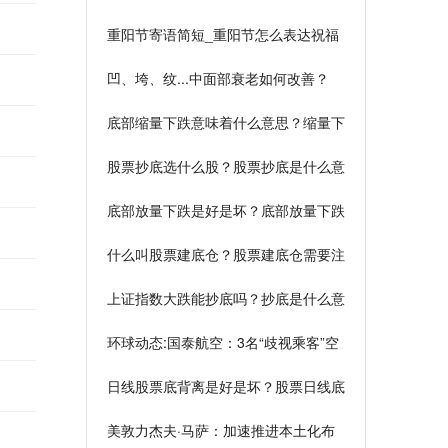
求升级427拥有其他一切|关注
重阳节寄语简短_重阳节怎么表达祝福
凹、垮、纹...中面部衰老如何改善？
底部缩量下跌意味着什么意思？缩量下
跌说明什么？
股票抄底选什么股？股票抄底是什么意
思？
底部放量下跌是好是坏？底部放量下跌
是什么意思？
什么叫股票建底仓？股票建底仓需要注
意什么？
上证指数大跌能抄底吗？抄底是什么意
思？
环球动态:国泰航空：3名“歧视乘客”空
乘被解聘
日线股票底背离是好是坏？股票日线底
背离什么意思？
美敦力杰夫·马萨：加速推进本土化布