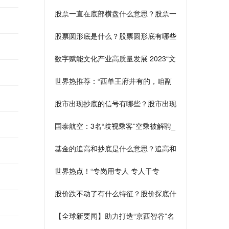
局 助力中国医疗行业发展【附医疗器
股票一直在底部横盘什么意思？股票一
械行业市场规模】
直横盘说明什么？
股票圆形底是什么？股票圆形底有哪些
特征？
数字赋能文化产业高质量发展 2023“文
科汇”文化科技融合系列活动启动 时快
世界热推荐：“西单王府井有的，咱副
讯
中心一样不少”，西门市场变身西门金
股市出现抄底的信号有哪些？股市出现
街
抄底什么意思？
国泰航空：3名“歧视乘客”空乘被解聘_
全球独家
基金的追高和抄底是什么意思？追高和
抄底哪个风险大？
世界热点！“专岗用专人 专人干专
事”——兴仁市“乡村振兴专干”岗 让乡
股价跌不动了有什么特征？股价探底什
土人才干事有平台
么意思？
【全球新要闻】助力打造“京西智谷”名
片 北京门头沟加速推进AIGC产业创新