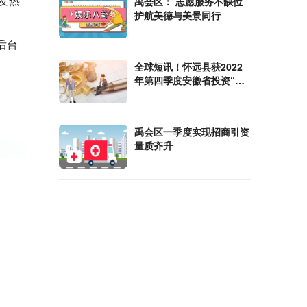
1发热
禹会区： 志愿服务不缺位
护航美德与美景同行
后台
全球短讯！怀远县获2022
年第四季度安徽省投资“赛
马”激励
禹会区一季度实现招商引资
量质齐升