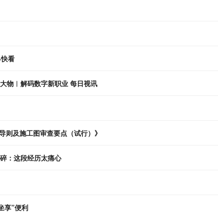
界快看
然大物︱解码数字新职业 每日视讯
导则及施工图审查要点（试行）》
心碎：这段经历太痛心
社区：党建引领 让居民“坐享”便利