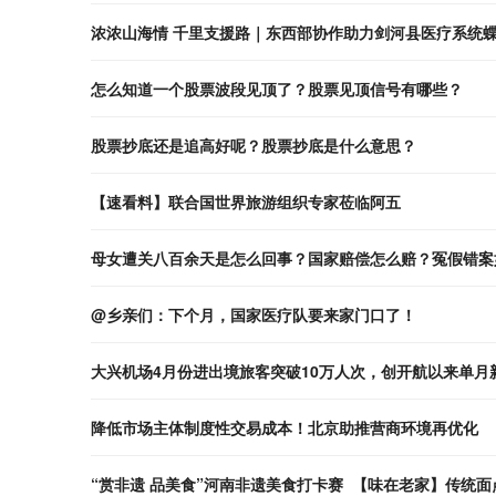
浓浓山海情 千里支援路｜东西部协作助力剑河县医疗系统
怎么知道一个股票波段见顶了？股票见顶信号有哪些？
股票抄底还是追高好呢？股票抄底是什么意思？
【速看料】联合国世界旅游组织专家莅临阿五
母女遭关八百余天是怎么回事？国家赔偿怎么赔？冤假错案
@乡亲们：下个月，国家医疗队要来家门口了！
大兴机场4月份进出境旅客突破10万人次，创开航以来单月
降低市场主体制度性交易成本！北京助推营商环境再优化
“赏非遗 品美食”河南非遗美食打卡赛 【味在老家】传统面