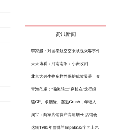
资讯新闻
李家超：对国泰航空空乘歧视乘客事件
感到痛心，类似情况不容再发生 聚看
天天速看：河南南阳：小麦收割
点
北京大兴生物多样性保护成效显著，奏
响万物和合共生和谐乐章|简讯
青海茫崖：“瀚海骑士”穿梭在“戈壁绿
宝石”翡翠湖
磕CP、求姻缘、邂逅Crush，年轻人
如何寻找爱情？百合佳缘集团为你解答
淘宝：商家店铺资产高速增长 店铺会
员人群规模同比增长28.4%_今日报
这辆1965年雪佛兰ImpalaSS字面上乞