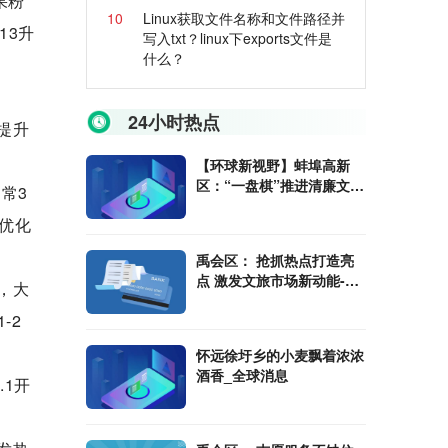
果粉
10
Linux获取文件名称和文件路径并
13升
写入txt？linux下exports文件是
什么？
24小时热点
概提升
【环球新视野】蚌埠高新
区：“一盘棋”推进清廉文化
日常3
建设
航优化
禹会区： 抢抓热点打造亮
点 激发文旅市场新动能-环
号，大
球时讯
-2
怀远徐圩乡的小麦飘着浓浓
酒香_全球消息
.1开