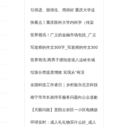
职业技能竞赛在河北女子职业技术学院
引得进、留得住、用得好 重庆大学这
举行
样打好“人才牌” 焦点播报
快看点丨重庆医科大学内科学（传染
病）：消除公共卫生危害，助力“健康
世界视讯！广义的金融市场包括_广义
中国”建设
的金融市场包括内容简述
写老师的作文300字_写老师的作文300
字范文
世界简讯:两男子摆拍造谣八达岭长城
卖“天价”矿泉水，北京警方：涉嫌寻衅
垃圾分类提质增效 实现从“有没
滋事，依法刑事拘留！
有”向“好不好”转变
全国科技工作者日｜乡村振兴北京科技
工作者在行动——为蔬菜种植插上科技
南宁市市长就停车服务问题向公众道歉
的翅膀_世界速看
道路泊位机动车免费停放延长至30分
【天眼问政】贵阳云岩区一小区电梯故
钟
障频出，一天内速降4次 环球观焦点
环球实时：成人礼礼物买什么好_成人