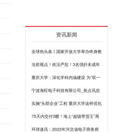
资讯新闻
全球热头条丨国家开放大学举办终身教
育平台上线一周年活动
当前视点！依法严惩！3名强奸未成年
人罪犯今天被依法执行死刑
重庆大学：深化学科内涵建设 为“双一
流”赋能
宁波海旺电子科技有限公司_焦点讯息
实施“头部企业”工程 重庆大学这样优化
国内合作布局
75天内交付3艘！海上“超级带货王”再
添新丁
环球速讯：2023年河北省电子商务师