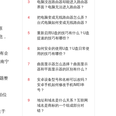
3
电脑没连路由器却能进入路由器
界面？电脑无法进入路由器？
4
把电脑变成无线路由器怎么弄？
台式电脑如何变成无线路由器？
原
5
重新启用U盘的技巧有什么？U盘
息，
提速的技巧有哪些？
6
如何安全的使用U盘？U盘日常使
国有企
用的技巧有哪些？
入南宁
7
曲面显示器怎么选择？曲面显示
器和平面显示器的区别有什么？
题整
8
安卓设备型号和名称可以改吗？
安卓手机如何修改手机IMEI串
号？
泊位
9
地址和域名是什么关系？互联网
域名是商标的一个组成部分对
错？
关于