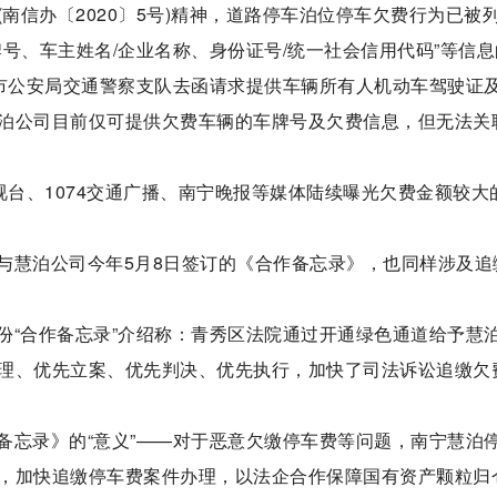
(南信办〔2020〕5号)精神，道路停车泊位停车欠费行为已被
号、车主姓名/企业名称、身份证号/统一社会信用代码”等信息
南宁市公安局交通警察支队去函请求提供车辆所有人机动车驾驶证
泊公司目前仅可提供欠费车辆的车牌号及欠费信息，但无法关
视台、1074交通广播、南宁晚报等媒体陆续曝光欠费金额较大
与慧泊公司今年5月8日签订的《合作备忘录》，也同样涉及追
份“合作备忘录”介绍称：青秀区法院通过开通绿色通道给予慧
理、优先立案、优先判决、优先执行，加快了司法诉讼追缴欠
备忘录》的“意义”——对于恶意欠缴停车费等问题，南宁慧泊
，加快追缴停车费案件办理，以法企合作保障国有资产颗粒归