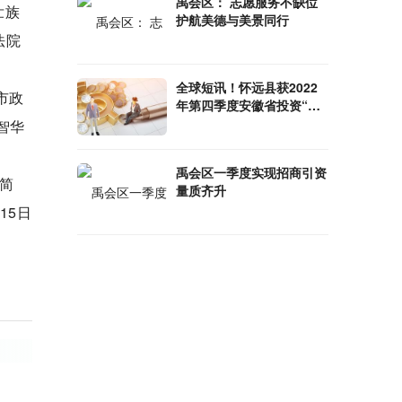
禹会区： 志愿服务不缺位
壮族
护航美德与美景同行
法院
全球短讯！怀远县获2022
市政
年第四季度安徽省投资“赛
马”激励
智华
禹会区一季度实现招商引资
简
量质齐升
15日