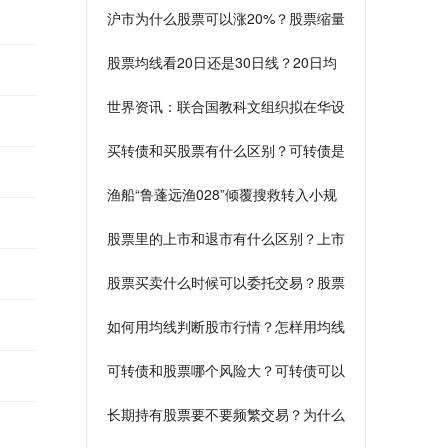
沪市为什么股票可以涨20%？股票缩量
上涨什么信号？
股票均线看20日还是30日线？20日均
线是什么意思？
世界资讯：联合国教科文组织拟在华设
立全球性一类机构
买转债和买股票有什么区别？可转债是
什么意思？
渔船“鲁蓬远渔028”倾覆搜救转入小规
模探查
股票里的上市和退市有什么区别？上市
是什么意思简单点？
股票买卖什么时候可以委托交易？股票
里什么叫反转和拐点？
如何用均线判断股市行情？怎样用均线
选股？
可转债和股票哪个风险大？可转债可以
过夜吗？
长期持有股票要不要频繁交易？为什么
股票卖价与成本价不一样？