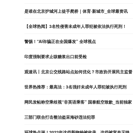
是谁在北京护城河上徒手爬桥｜体育·新城市_全球最资讯
【全球热闻】3名性侵害未成年人罪犯被依法执行死刑！
警惕！“AI诈骗正在全国爆发” 全球视点
印度强制要求止咳糖浆出口前受检
观速讯丨北京公交线路站点如何优化？市政协开展民主监督
世界热推荐：最高法：3名强奸未成年人罪犯被执行死刑
网民发帖称空乘歧视“非英语乘客” 国泰航空致歉_当前独家
三部门联合打击整治盗采海砂违法犯罪
环球热点评！2022年这些新物种被收录，这些被宣布灭绝