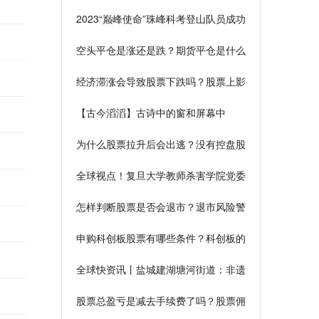
礼礼物
2023“巅峰使命”珠峰科考登山队员成功
登顶 每日快报
空头平仓是涨还是跌？期货平仓是什么
意思啊？
经济滞涨会导致股票下跌吗？股票上影
线长和下影线代表什么？
【古今滔滔】古诗中的窗和屏幕中
的“窗”，哪一扇窗精彩？
为什么股票拉升后会出逃？没有控盘股
票和控盘哪个好？
全球视点！复旦大学教师杀害学院党委
书记，一审开庭，将择机宣判
怎样判断股票是否会退市？退市风险警
示的股票怎么办？
申购科创板股票有哪些条件？科创板的
新股值得申购吗？
全球快资讯丨盐城建湖塘河街道：非遗
助力绿书签 同心护苗助成长
股票总盈亏是减去手续费了吗？股票佣
金是双向收取吗？