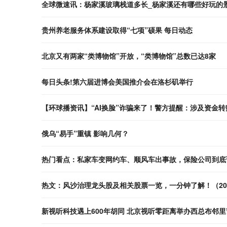
全球微速讯：杨家溪玻璃栈道多长_杨家溪还有哪些好玩的
贵州养老服务体系建设取得“七项”硕果 每日动态
北京又有两家“类博物馆”开放，“类博物馆”总数已达8家
每日头条!第六届进博会美国推介会在洛杉矶举行
【环球播资讯】“AI换脸”诈骗来了！警方提醒：涉及资金
俄乌“易手”重镇 影响几何？
热门看点：私家车变网约车、顺风车出事故，保险公司到底
热文：风沙治理龙头股及相关股票一览，一分钟了解！（2023
新视听科技遇上600年胡同 北京视听零距离举办西总布邻里