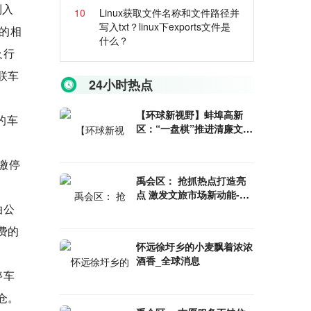
列入
10
Linux获取文件名称和文件路径并
写入txt？linux下exports文件是
的相
什么？
及行
联车
24小时热点
【环球新视野】蚌埠高新
的车
区：“一盘棋”推进清廉文化
建设
缴停
禹会区： 抢抓热点打造亮
点 激发文旅市场新动能-环
泊公
球时讯
费的
怀远徐圩乡的小麦飘着浓浓
酒香_全球消息
停车
仓。