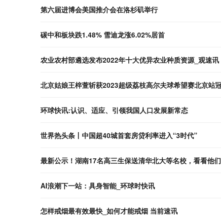
第六届进博会美国推介会在洛杉矶举行
碳中和板块跌1.48% 雪迪龙涨6.02%居首
农业农村部遴选发布2022年十大优异农业种质资源_观速讯
北京姑娘王梓萱斩获2023超级荔枝高尔夫球希望赛北京站
环球快讯:认识、适应、引领我国人口发展新常态
世界热头条丨中国超40城首套房贷利率进入“3时代”
最新公示！湖南17名高三生保送清华北大等名校，看看他们
AI浪潮下一站：具身智能_环球时快讯
怎样戒烟最有效最快_如何才能戒烟 当前速讯